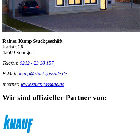
Rainer Kump Stuckgeschäft
Karlstr. 26
42699 Solingen
Telefon:
0212 - 23 38 157
E-Mail:
kump@stuck-fassade.de
Internet:
www.stuck-fassade.de
Wir sind offizieller Partner von: